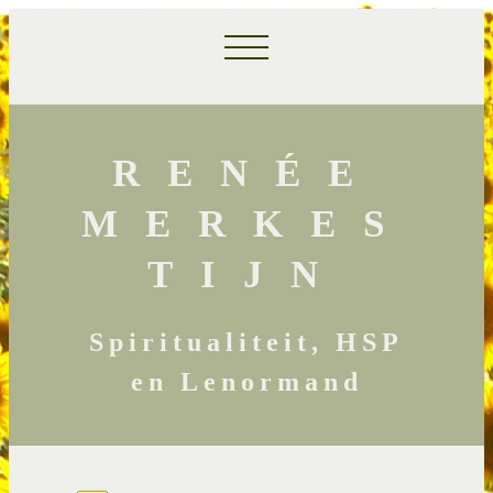
RENÉE
MERKES
TIJN
Spiritualiteit, HSP
en Lenormand