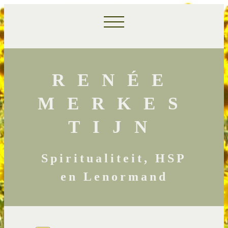
RENÉE
MERKES
TIJN
Spiritualiteit, HSP
en Lenormand