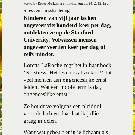
Posted by Renée Merkestijn on Friday, August 24, 2012, In :
Stress en stresshantering
Kinderen van vijf jaar lachen
ongeveer vierhonderd keer per dag,
ontdekten ze op de Stanford
University. Volwassen mensen
ongeveer veertien keer per dag of
zelfs minder.
Loretta LaRoche zegt het in haar boek
‘No stress! Het leven is al zo kort!’ dat
veel mensen aan ongeneeslijke ernst
leiden. Wat een mooie term is dat,
ongeneeslijke ernst!
Ze houdt vervolgens een pleidooi
voor de lach en daar laat ik jullie
graag in delen.
Want wat gebeurt er in je lichaam als