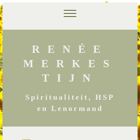
RENÉE
MERKES
TIJN
Spiritualiteit, HSP
en Lenormand