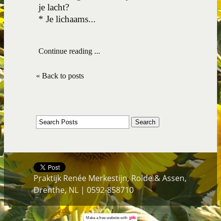
je lacht?
* Je lichaams...
Continue reading ...
« Back to posts
Praktijk Renée Merkestijn, Rolde & Assen,
Drenthe, NL | 0592-858710
Make a
free website
with