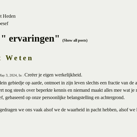
et Heden
besef
 " ervaringen"
(Show all posts)
t Weten
Creëer je eigen werkelijkheid.
May 3, 2024, In :
lein gebiedje op aarde, ontmoet in zijn leven slechts een fractie van de 
deert nog steeds over beperkte kennis en niemand maakt alles mee wat je
ef, gebaseerd op onze persoonlijke belangstelling en achtergrond.
edragen we ons vaak alsof we de waarheid in pacht hebben, alsof we 