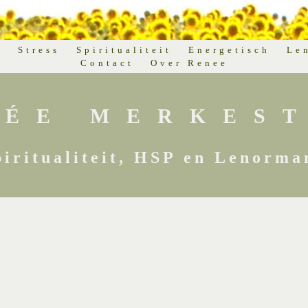
d
Stress
Spiritualiteit
Energetisch
Le
Contact
Over Renee
NÉE MERKEST
piritualiteit, HSP en Lenorma