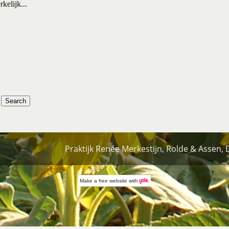
kelijk...
Praktijk Renée Merkestijn, Rolde & Assen,
Make a
free website
with