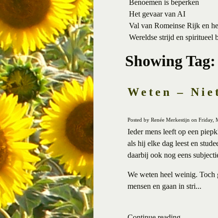
Benoemen is beperken
Het gevaar van AI
Val van Romeinse Rijk en h
Wereldse strijd en spiritueel 
Showing Tag:
Weten – Nie
Posted by Renée Merkestijn on Friday, 
Ieder mens leeft op een piepk
als hij elke dag leest en stu
daarbij ook nog eens subjecti
We weten heel weinig. Toch g
mensen en gaan in stri...
Continue reading ...