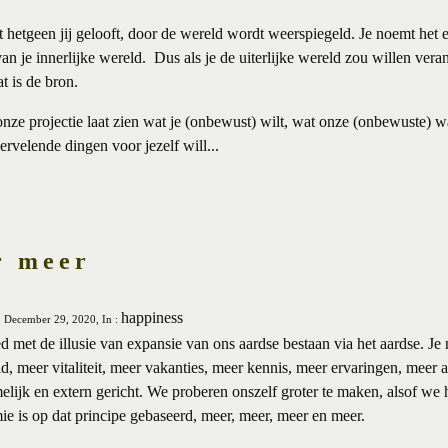
t hetgeen jij gelooft, door de wereld wordt weerspiegeld. Je noemt het e
van je innerlijke wereld.
Dus als je de uiterlijke wereld zou willen vera
t is de bron.
onze projectie laat zien wat je (onbewust) wilt, wat onze (onbewuste) w
rvelende dingen voor jezelf will...
r meer
happiness
, December 29, 2020, In :
met de illusie van expansie van ons aardse bestaan via het aardse. Je
, meer vitaliteit, meer vakanties, meer kennis, meer ervaringen, meer a
elijk en extern gericht. We proberen onszelf groter te maken, alsof we hi
e is op dat principe gebaseerd, meer, meer, meer en meer.