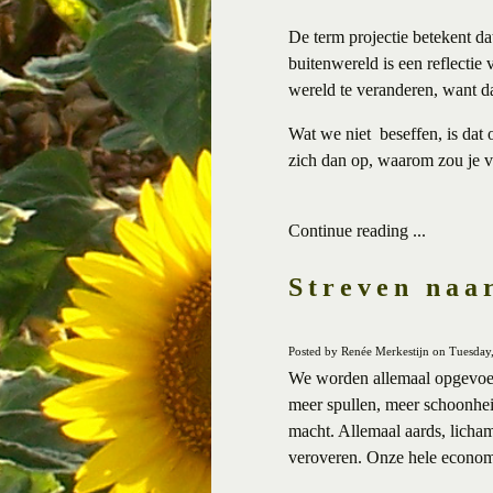
De term projectie betekent da
buitenwereld is een reflectie 
wereld te veranderen, want da
Wat we niet beseffen, is dat 
zich dan op, waarom zou je ve
Continue reading ...
Streven naa
Posted by Renée Merkestijn on Tuesday
We worden allemaal opgevoed 
meer spullen, meer schoonheid
macht. Allemaal aards, licham
veroveren. Onze hele economi