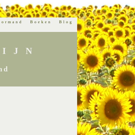
normand
Boeken
Blog
IJN
nd