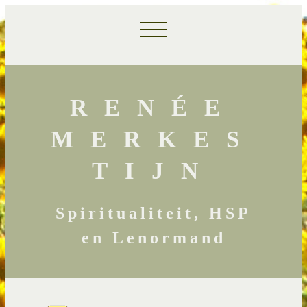
RENÉE
MERKES
TIJN
Spiritualiteit, HSP
en Lenormand