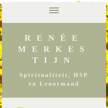
RENÉE
MERKES
TIJN
Spiritualiteit, HSP
en Lenormand