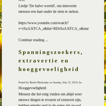
Liedje 'De halve wereld', om introverte
mensen een hart onder de riem te steken.
https://www.youtube.com/watch?
v=rSzA3iTCA_s&list=RDrSzA3iTCA_s&start_radio=1
Continue reading ...
Spanningszoekers,
extravertie en
hooggevoeligheid
Posted by Renée Merkestijn on Sunday, July 13, 2014, In :
Hooggevoeligheid
Mensen die het enig vinden om altijd weer
nieuwe dingen te ervaren of extravert zijn,
hebben minder snel in de gaten dat ze wel