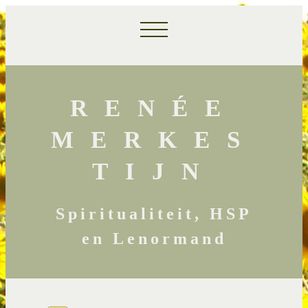
RENÉE
MERKES
TIJN
Spiritualiteit, HSP
en Lenormand