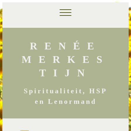
RENÉE
MERKES
TIJN
Spiritualiteit, HSP
en Lenormand