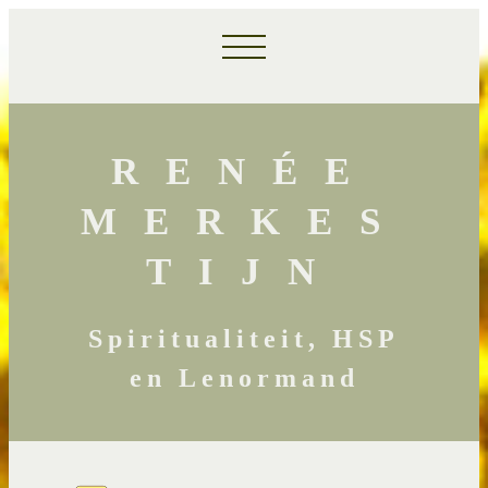
RENÉE
MERKES
TIJN
Spiritualiteit, HSP
en Lenormand