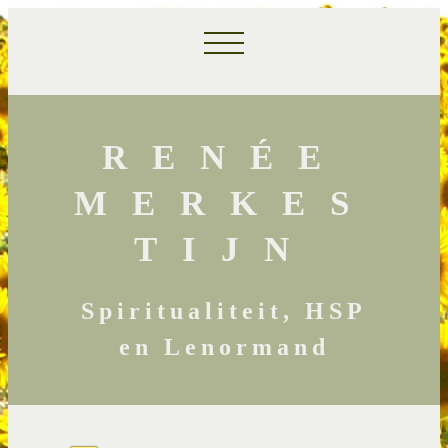
RENÉE
MERKES
TIJN
Spiritualiteit, HSP
en Lenormand