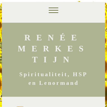
RENÉE
MERKES
TIJN
Spiritualiteit, HSP
en Lenormand