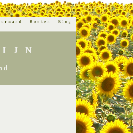
normand
Boeken
Blog
IJN
nd