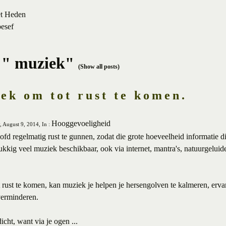
et Heden
besef
 " muziek"
(Show all posts)
ek om tot rust te komen.
Hooggevoeligheid
, August 9, 2014, In :
fd regelmatig rust te gunnen, zodat die grote hoeveelheid informatie di
lukkig veel muziek beschikbaar, ook via internet, mantra's, natuurgeluid
ot rust te komen, kan muziek je helpen je hersengolven te kalmeren, erv
verminderen.
icht, want via je ogen ...