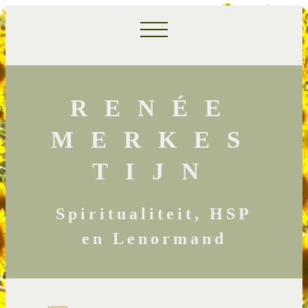
RENÉE
MERKES
TIJN
Spiritualiteit, HSP
en Lenormand