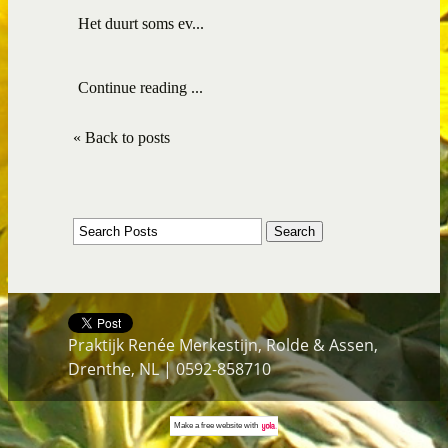
Het duurt soms ev...
Continue reading ...
« Back to posts
Praktijk Renée Merkestijn, Rolde & Assen,
Drenthe, NL | 0592-858710
Make a
free website
with