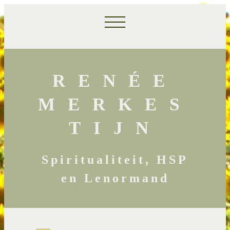
RENÉE
MERKES
TIJN
Spiritualiteit, HSP
en Lenormand