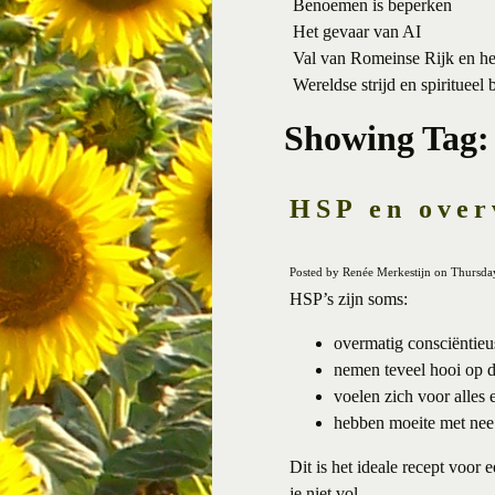
Benoemen is beperken
Het gevaar van AI
Val van Romeinse Rijk en h
Wereldse strijd en spiritueel 
Showing Tag: 
HSP en over
Posted by Renée Merkestijn on Thursday
HSP’s zijn soms:
overmatig consciëntie
nemen teveel hooi op 
voelen zich voor alles
hebben moeite met nee 
Dit is het ideale recept voor
je niet vol.