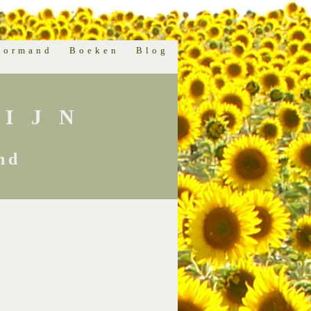
normand
Boeken
Blog
IJN
nd