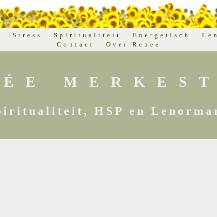
d
Stress
Spiritualiteit
Energetisch
Le
Contact
Over Renee
NÉE MERKEST
piritualiteit, HSP en Lenorma