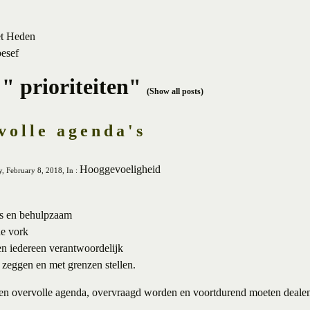
et Heden
besef
" prioriteiten"
(Show all posts)
volle agenda's
Hooggevoeligheid
, February 8, 2018, In :
us en behulpzaam
de vork
 en iedereen verantwoordelijk
zeggen en met grenzen stellen.
 een overvolle agenda, overvraagd worden en voortdurend moeten dealen 