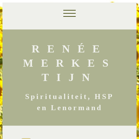
RENÉE
MERKES
TIJN
Spiritualiteit, HSP
en Lenormand