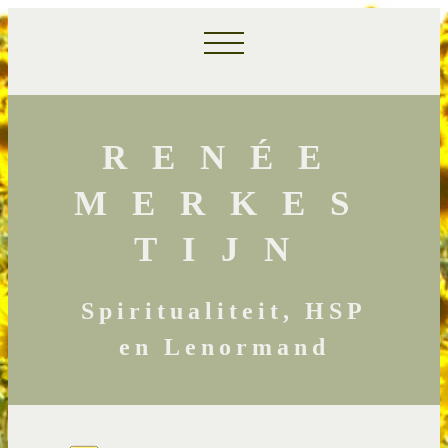
RENÉE
MERKES
TIJN
Spiritualiteit, HSP
en Lenormand