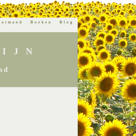
normand
Boeken
Blog
IJN
nd