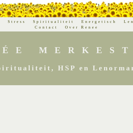
d
Stress
Spiritualiteit
Energetisch
Le
Contact
Over Renee
NÉE MERKEST
piritualiteit, HSP en Lenorma