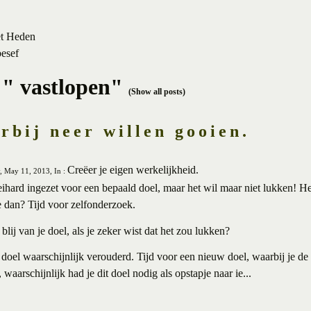
et Heden
besef
 " vastlopen"
(Show all posts)
erbij neer willen gooien.
Creëer je eigen werkelijkheid.
, May 11, 2013, In :
eihard ingezet voor een bepaald doel, maar het wil maar niet lukken! Het l
 dan? Tijd voor zelfonderzoek.
lij van je doel, als je zeker wist dat het zou lukken?
e doel waarschijnlijk verouderd. Tijd voor een nieuw doel, waarbij je de
, waarschijnlijk had je dit doel nodig als opstapje naar ie...