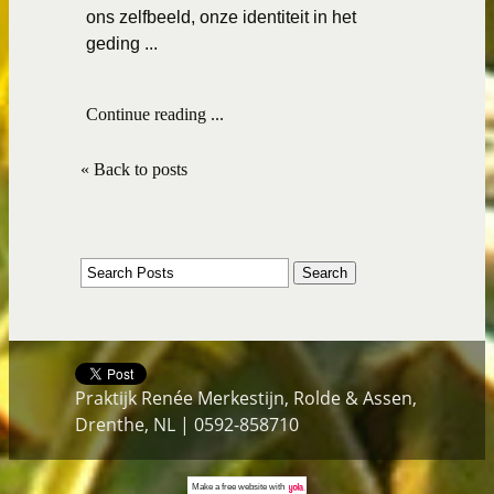
ons zelfbeeld, onze identiteit in het
geding ...
Continue reading ...
« Back to posts
Praktijk Renée Merkestijn, Rolde & Assen,
Drenthe, NL | 0592-858710
Make a
free website
with