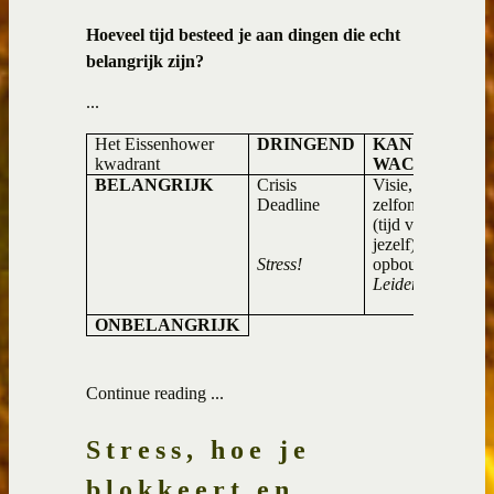
Hoeveel tijd besteed je aan dingen die echt
belangrijk zijn?
...
Het Eissenhower
DRINGEND
KAN
kwadrant
WACHTEN
BELANGRIJK
Crisis
Visie, planning,
Deadline
zelfontplooiing,
(tijd voor
jezelf), relaties
Stress!
opbouwen.
Leiderschap
!
ONBELANGRIJK
Continue reading ...
Stress, hoe je
blokkeert en