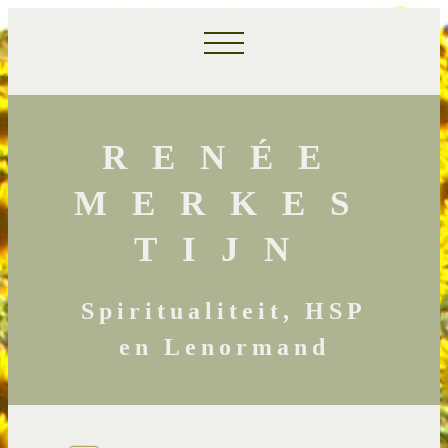
RENÉE
MERKES
TIJN
Spiritualiteit, HSP
en Lenormand