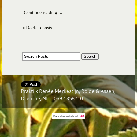
Continue reading ...
« Back to posts
Praktijk Renée Merkestijn, Rolde & Assen,
Drenthe, NL | 0592-858710
Make a
free website
with