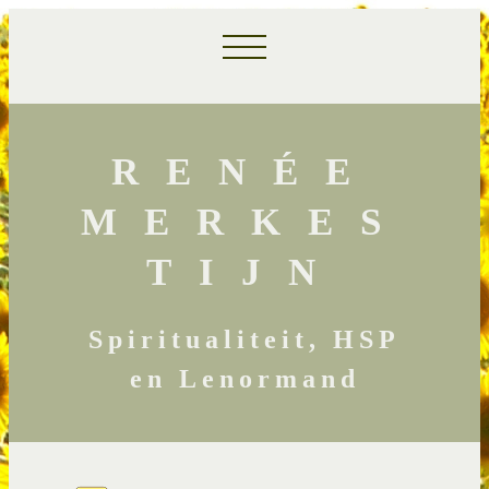
RENÉE
MERKES
TIJN
Spiritualiteit, HSP
en Lenormand