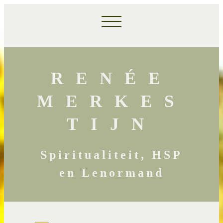
RENÉE
MERKES
TIJN
Spiritualiteit, HSP
en Lenormand