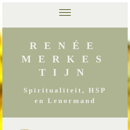
RENÉE
MERKES
TIJN
Spiritualiteit, HSP
en Lenormand