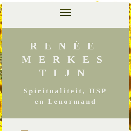
RENÉE
MERKES
TIJN
Spiritualiteit, HSP
en Lenormand