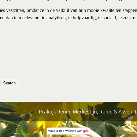
ties vastzitten, omdat ze in de valkuil van hun mooie kwaliteiten stappen
n dan te meelevend, te analytisch, te hulpvaardig, te sociaal, te zelf-ref
Praktijk Renée Merkestijn, Rolde & Assen,
Make a
free website
with