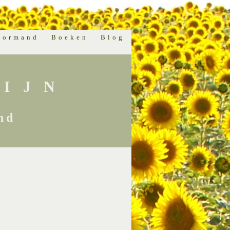
normand
Boeken
Blog
IJN
nd