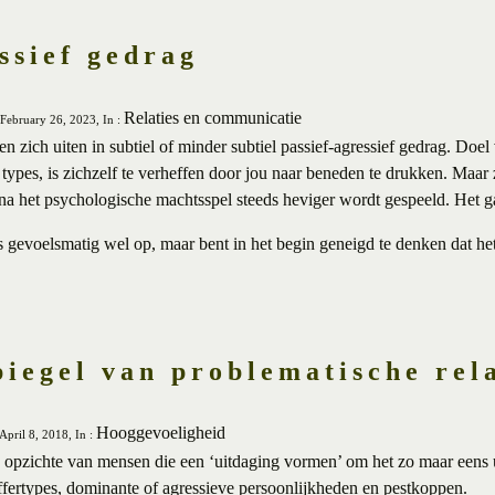
ssief gedrag
Relaties en communicatie
February 26, 2023, In :
n zich uiten in subtiel of minder subtiel passief-agressief gedrag. Doe
types, is zichzelf te verheffen door jou naar beneden te drukken. Maar z
na het psychologische machtsspel steeds heviger wordt gespeeld. Het g
gevoelsmatig wel op, maar bent in het begin geneigd te denken dat het 
iegel van problematische rel
Hooggevoeligheid
April 8, 2018, In :
 opzichte van mensen die een ‘uitdaging vormen’ om het zo maar eens 
toffertypes, dominante of agressieve persoonlijkheden en pestkoppen.