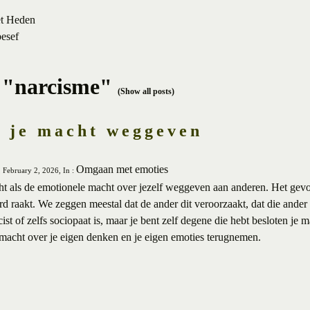
et Heden
besef
 "narcisme"
(Show all posts)
n je macht weggeven
Omgaan met emoties
 February 2, 2026, In :
t als de emotionele macht over jezelf weggeven aan anderen. Het gevol
rd raakt. We zeggen meestal dat de ander dit veroorzaakt, dat die ander 
cist of zelfs sociopaat is, maar je bent zelf degene die hebt besloten je
de macht over je eigen denken en je eigen emoties terugnemen.