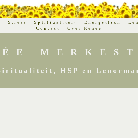
d
Stress
Spiritualiteit
Energetisch
Le
Contact
Over Renee
NÉE MERKEST
piritualiteit, HSP en Lenorma