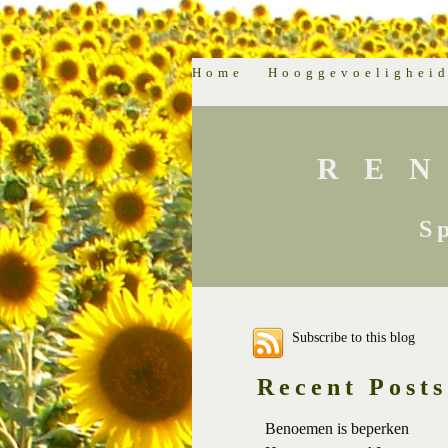
Home
Hooggevoelighei
RE
S
Subscribe to this blog
Recent Posts
Benoemen is beperken