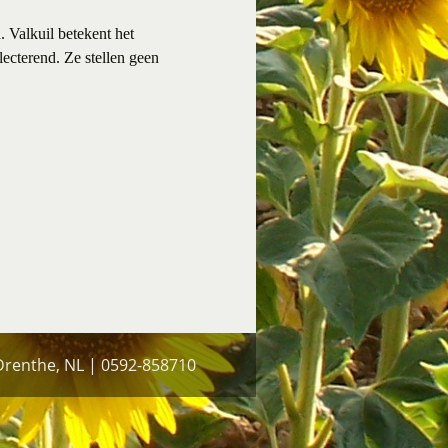
. Valkuil betekent het
lecterend. Ze stellen geen
 Drenthe, NL | 0592-858710