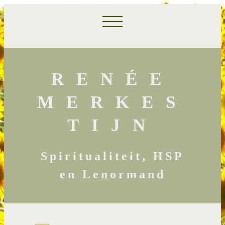
RENÉE
MERKES
TIJN
Spiritualiteit, HSP
en Lenormand