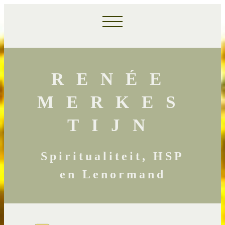
RENÉE
MERKES
TIJN
Spiritualiteit, HSP
en Lenormand