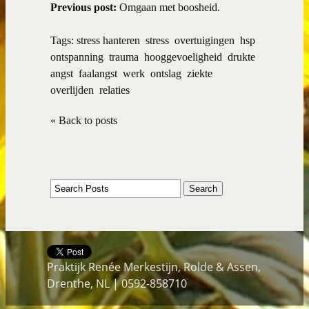
Previous post:
Omgaan met boosheid.
Tags:
stress hanteren
stress
overtuigingen
hsp
ontspanning
trauma
hooggevoeligheid
drukte
angst
faalangst
werk
ontslag
ziekte
overlijden
relaties
« Back to posts
Praktijk Renée Merkestijn, Rolde & Assen,
Drenthe, NL | 0592-858710