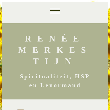
RENÉE
MERKES
TIJN
Spiritualiteit, HSP
en Lenormand