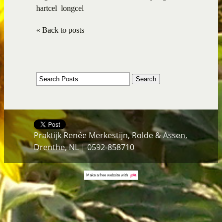
hartcel
longcel
« Back to posts
Praktijk Renée Merkestijn, Rolde & Assen,
Drenthe, NL | 0592-858710
Make a
free website
with