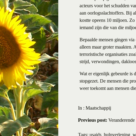
acteurs voor het schudden van
aan oorlogsslachtoffers. Bij 
kostte opeens 10 miljoen. Zo
iemand zijn die van die miljo
Bepaalde mensen gingen via d
alleen maar groter maakten. A
terroristische organisaties z
strijd, verwondingen, dakloo
Wat er eigenlijk gebeurde is
stopgezet. De mensen die prof
weer toekomt aan mensen die
In :
Maatschappij
Previous post:
Veranderende 
Tags:
usaids
hulpverlening
w