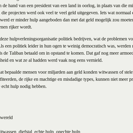
 de hand van een president van een land in oorlog, in plaats van die m
al die projecten werd ook veel te veel geld uitgegeven. Iets wat normaal
 werd er minder hulp aangeboden dan met dat geld mogelijk zou moeten 
enen rijker wordt.
eze hulpverleningsorganisatie politiek bedrijven, wat de problemen v
ls een politiek leider in hun ogen te weinig democratisch was, werden m
oals de Taliban betaald om in opstand te komen. Dat gaf nog meer armoede
sheid en wat ze al hadden werd vaak nog eens vernield.
 dat bepaalde mensen voor miljarden aan geld konden witwassen of stele
iteerden, de rijke en machtige en misdadige types, kunnen niet meer pr
 echt hulp nodig hebben.
wereld
itwassen
diefstal
echte hulp
onechte hulp