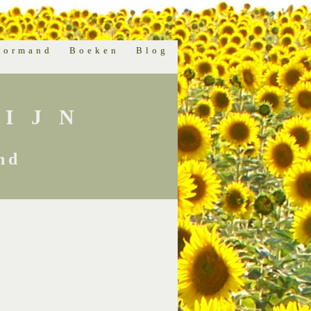
normand
Boeken
Blog
IJN
nd