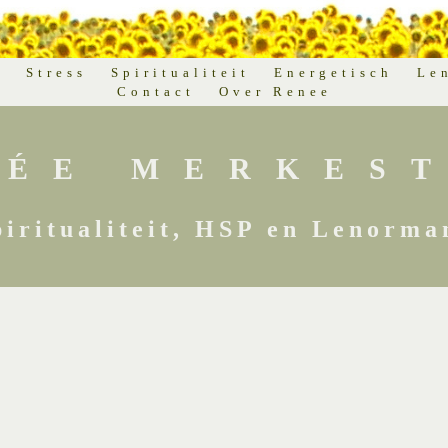
d
Stress
Spiritualiteit
Energetisch
Le
Contact
Over Renee
NÉE MERKEST
piritualiteit, HSP en Lenorma