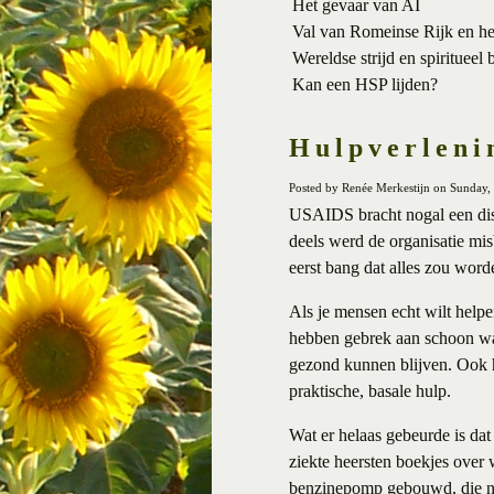
Het gevaar van AI
Val van Romeinse Rijk en h
Wereldse strijd en spiritueel 
Kan een HSP lijden?
Hulpverleni
Posted by Renée Merkestijn on Sunday,
USAIDS bracht nogal een disc
deels werd de organisatie mi
eerst bang dat alles zou worde
Als je mensen echt wilt helpe
hebben gebrek aan schoon wate
gezond kunnen blijven. Ook h
praktische, basale hulp.
Wat er helaas gebeurde is da
ziekte heersten boekjes over 
benzinepomp gebouwd, die nie