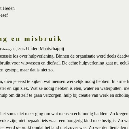
et Heden
besef
ng en misbruik
Under: Maatschappij
 February 16, 2025
ussie los over hulpverlening. Binnen de organisatie werd deels daadw
sbruikt voor witwassen en diefstal. De echte hulpverlening gaat nu gel
n gestopt, maar dat is niet zo.
n, dien je eerst te kijken wat mensen werkelijk nodig hebben. In arme 
r en zijn ziek. Wat ze nodig hebben is eten, water en waterputten, med
ulp om dit zelf te gaan verzorgen, hulp bij creatie van werk en scholi
t het soms niet meer ging om wat mensen echt nodig hadden. Zo krege
woke zijn, niet bepaald iets waar een hongerig kind mee bezig is. Zo we
t werd gebruikt omdat het land niet zover was. Zo werden tientallen m