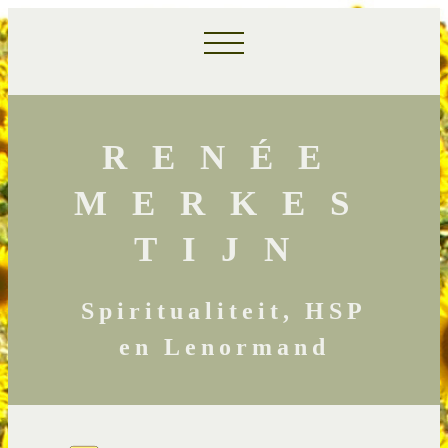
RENÉE
MERKES
TIJN
Spiritualiteit, HSP
en Lenormand