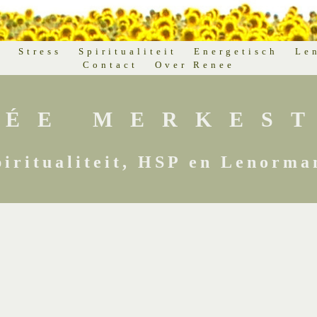
d
Stress
Spiritualiteit
Energetisch
Le
Contact
Over Renee
NÉE MERKEST
piritualiteit, HSP en Lenorma