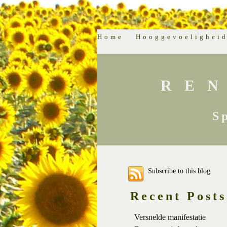
Home
Hooggevoelighei
RE
S
Subscribe to this blog
Recent Posts
Versnelde manifestatie