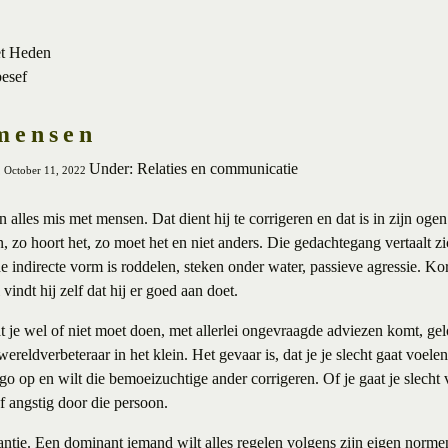
et Heden
besef
mensen
Under: Relaties en communicatie
, October 11, 2022
n alles mis met mensen. Dat dient hij te corrigeren en dat is in zijn og
, zo hoort het, zo moet het en niet anders. Die gedachtegang vertaalt zi
 indirecte vorm is roddelen, steken onder water, passieve agressie. Kor
indt hij zelf dat hij er goed aan doet.
t je wel of niet moet doen, met allerlei ongevraagde adviezen komt, gelo
ereldverbeteraar in het klein. Het gevaar is, dat je je slecht gaat voele
go op en wilt die bemoeizuchtige ander corrigeren. Of je gaat je slecht 
f angstig door die persoon.
ntie. Een dominant iemand wilt alles regelen volgens zijn eigen norme