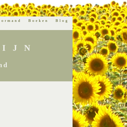
normand
Boeken
Blog
IJN
nd