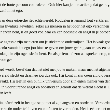
t de foute persoon controleren. Ook hier kan je in reactie op dat gedrag
 zelf in het ego.
 van deze egoïsche gedachtewereld. Roddelen is iemand fout verklaren, 
oms kwalijke gevolgen, zeker als mensen in het door het ego verzonnen
er ervan bent, is dit goed voelbaar en kan boosheid en angst in je oproe
e agressie zijn manieren om je stiekem te ondermijnen. Het is vaak goe
denkt vanuit het ego jou hints te geven om jouw gedrag aan te passen aa
mdat je in zijn ogen slecht bent. En als je iemand zou aanspreken erop, o
voor gek.
rd wordt, besef dan dat het niet met jou te maken, maar met het algem
 wereld slecht en daarmee jou dus ook. Hij komt in zijn ogen altijd over
eraakt. Hij leeft in een pijnlijk universum door zijn eigen manier van d
j in voortdurende angst en boosheid en gelooft dat de wereld slecht is. H
in leeft.
rin, ofwel zelf in het ego stapt met al zijn angsten en oordelen. Veroord
 rustig onder te blijven en conflicten te vermijden. Het is echter niet m