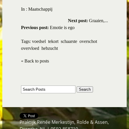
In :
Maatschappij
Next post:
Graaien,...
Previous post:
Emotie is ego
Tags:
voedsel
tekort
schaarste
overschot
overvloed
hebzucht
« Back to posts
Praktijk Renée Merkestijn, Rolde & Assen,
Drenthe, NL | 0592-858710