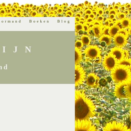
normand
Boeken
Blog
IJN
nd