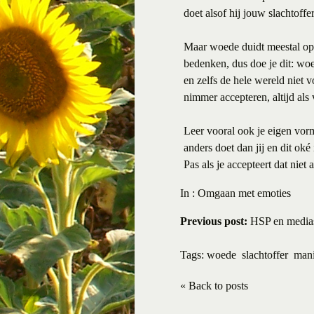
doet alsof hij jouw slachtoffe
Maar woede duidt meestal op o
bedenken, dus doe je dit: wo
en zelfs de hele wereld niet 
nimmer accepteren, altijd als
Leer vooral ook je eigen vor
anders doet dan jij en dit oké
Pas als je accepteert dat niet 
In :
Omgaan met emoties
Previous post:
HSP en medias
Tags:
woede
slachtoffer
mani
« Back to posts