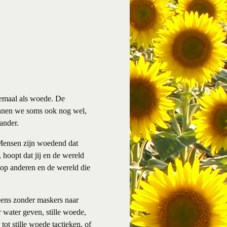
lemaal als woede. De
ennen we soms ook nog wel,
ander.
 Mensen zijn woedend dat
, hoopt dat jij en de wereld
 op anderen en de wereld die
peens zonder maskers naar
r water geven, stille woede,
ot stille woede tactieken, of