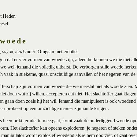
et Heden
besef
 woede
Under: Omgaan met emoties
y, May 30, 2026
gen dat er vier vormen van woede zijn, alleen herkennen we die niet al
we wel, iemand die volledig uitbarst. De verborgen stille woede herk
ich vaak in stiekeme, quasi onschuldige aanvallen of het negeren van de 
offerschap zijn vormen van woede die we meestal niet als woede zien.
et doen wat zij willen, accepteren dat niet. Het slachtoffer gaat klagen
len gaan doen zoals hij het wil. Iemand die manipuleert is ook woedend
aar probeert op een omzichtige manier zijn zin te krijgen.
jes heen prikt, er niet in mee gaat, komt vaak de onderliggend woede o
 vorm. Het slachtoffer kan opeens exploderen, je negeren of steken onde
manipulator wordt explosief woedend als je hem doorziet, of gaat over t