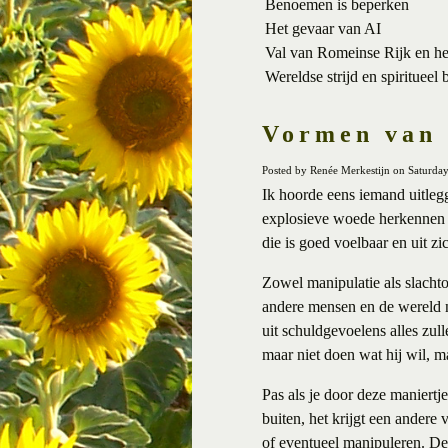
Benoemen is beperken
Het gevaar van AI
Val van Romeinse Rijk en h
Wereldse strijd en spiritueel 
Vormen van
Posted by Renée Merkestijn on Saturda
Ik hoorde eens iemand uitleg
explosieve woede herkennen 
die is goed voelbaar en uit z
Zowel manipulatie als slacht
andere mensen en de wereld ni
uit schuldgevoelens alles zul
maar niet doen wat hij wil, m
Pas als je door deze maniert
buiten, het krijgt een andere
of eventueel manipuleren. De 