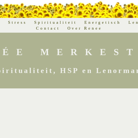
d
Stress
Spiritualiteit
Energetisch
Le
Contact
Over Renee
NÉE MERKEST
piritualiteit, HSP en Lenorma