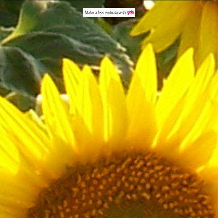
Make a
free website
with