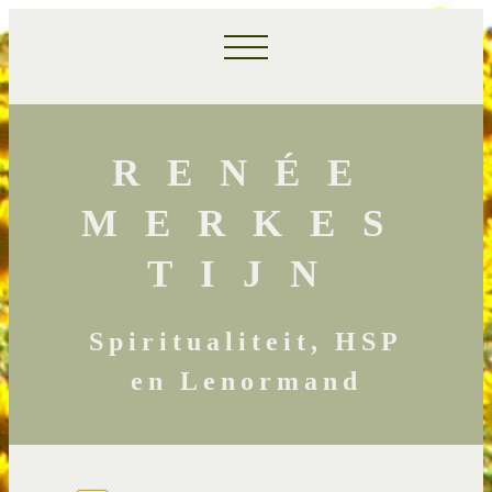
RENÉE
MERKES
TIJN
Spiritualiteit, HSP
en Lenormand