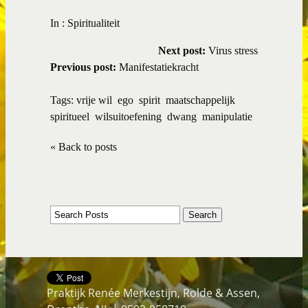
In :
Spiritualiteit
Next post:
Virus stress
Previous post:
Manifestatiekracht
Tags:
vrije wil
ego
spirit
maatschappelijk
spiritueel
wilsuitoefening
dwang
manipulatie
« Back to posts
Praktijk Renée Merkestijn, Rolde & Assen,