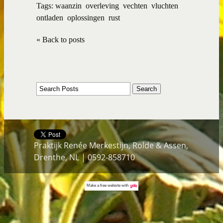
Tags:
waanzin
overleving
vechten
vluchten
ontladen
oplossingen
rust
« Back to posts
Praktijk Renée Merkestijn, Rolde & Assen,
Drenthe, NL | 0592-858710
Make a
free website
with