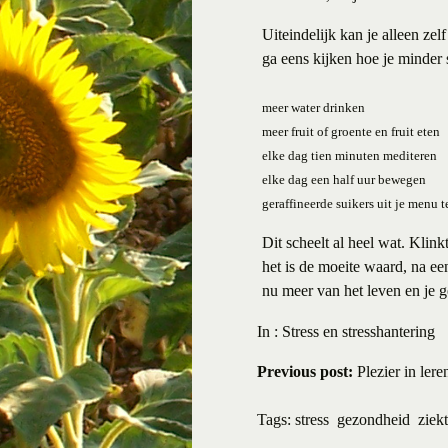
Uiteindelijk kan je alleen ze
ga eens kijken hoe je minder s
meer water drinken
meer fruit of groente en fruit eten
elke dag tien minuten mediteren
elke dag een half uur bewegen
geraffineerde suikers uit je menu 
Dit scheelt al heel wat. Klin
het is de moeite waard, na een
nu meer van het leven en je g
In :
Stress en stresshantering
Previous post:
Plezier in leren
Tags:
stress
gezondheid
ziek