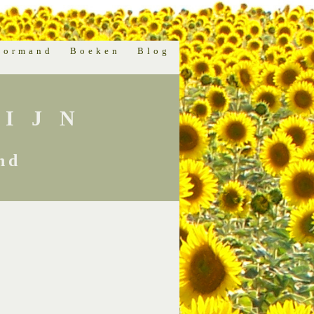
normand
Boeken
Blog
IJN
nd