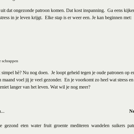
lf uit dat ongezonde patroon komen. Dat kost inspanning. Ga eens kijke
tress in je leven krijgt. Elke stap is er weer een. Je kan beginnen met:
te schrappen
kt simpel hè? Nu nog doen. Je loopt geheid tegen je oude patronen op en
 maand voel jij je veel gezonder. En je voorkomt zo heel wat stress en z
eniet langer van het leven. Wat wil je nog meer?
...
Ne
te
gezond
eten
water
fruit
groente
mediteren
wandelen
suikers
pat