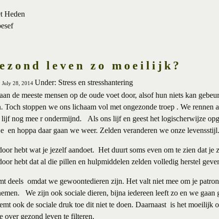
et Heden
besef
ezond leven zo moeilijk?
Under: Stress en stresshantering
, July 28, 2014
an de meeste mensen op de oude voet door, alsof hun niets kan gebeure
. Toch stoppen we ons lichaam vol met ongezonde troep . We rennen al
s lijf nog mee r ondermijnd. Als ons lijf en geest het logischerwijze o
je en hoppa daar gaan we weer. Zelden veranderen we onze levensstijl
oor hebt wat je jezelf aandoet. Het duurt soms even om te zien dat je
oor hebt dat al die pillen en hulpmiddelen zelden volledig herstel geve
 deels omdat we gewoontedieren zijn. Het valt niet mee om je patron
 nemen. We zijn ook sociale dieren, bijna iedereen leeft zo en we ga
mt ook de sociale druk toe dit niet te doen. Daarnaast is het moeilijk 
ie over gezond leven te filteren.