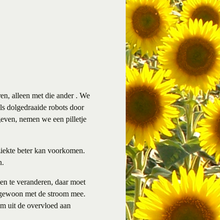
n, alleen met die ander . We
s dolgedraaide robots door
pgeven, nemen we een pilletje
.
 ziekte beter kan voorkomen.
n.
en te veranderen, daar moet
an gewoon met de stroom mee.
om uit de overvloed aan