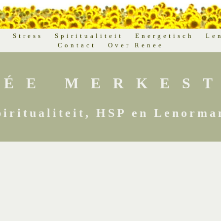
d
Stress
Spiritualiteit
Energetisch
Le
Contact
Over Renee
NÉE MERKEST
piritualiteit, HSP en Lenorma