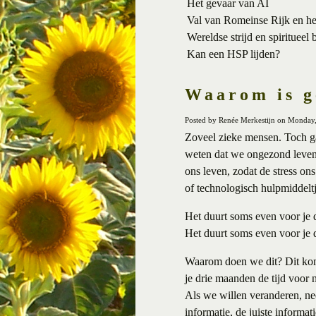
Het gevaar van AI
Val van Romeinse Rijk en h
Wereldse strijd en spiritueel 
Kan een HSP lijden?
Waarom is g
Posted by Renée Merkestijn on Monday
Zoveel zieke mensen. Toch ga
weten dat we ongezond leven
ons leven, zodat de stress on
of technologisch hulpmiddelt
Het duurt soms even voor je d
Het duurt soms even voor je d
Waarom doen we dit? Dit komt
je drie maanden de tijd voor
Als we willen veranderen, nee
informatie, de juiste informat