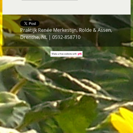
Praktijk Renée Merkestijn, Rolde & Assen,
Drenthe, NL | 0592-858710
Make a
free website
with