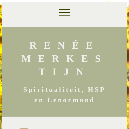
RENÉE
MERKES
TIJN
Spiritualiteit, HSP
en Lenormand