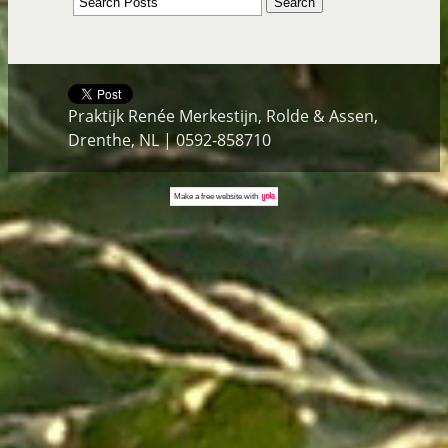
Praktijk Renée Merkestijn, Rolde & Assen,
Drenthe, NL | 0592-858710
Make a
free website
with