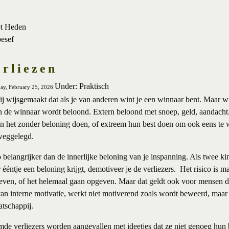
et Heden
besef
erliezen
Under: Praktisch
day, February 25, 2026
 wijsgemaakt dat als je van anderen wint je een winnaar bent. Maar win
en de winnaar wordt beloond. Extern beloond met snoep, geld, aandacht
 het zonder beloning doen, of extreem hun best doen om ook eens te wi
weggelegd.
belangrijker dan de innerlijke beloning van je inspanning. Als twee ki
ééntje een beloning krijgt, demotiveer je de verliezers. Het risico is m
reven, of het helemaal gaan opgeven. Maar dat geldt ook voor mensen d
van interne motivatie, werkt niet motiverend zoals wordt beweerd, maar
atschappij.
mde verliezers worden aangevallen met ideetjes dat ze niet genoeg hun