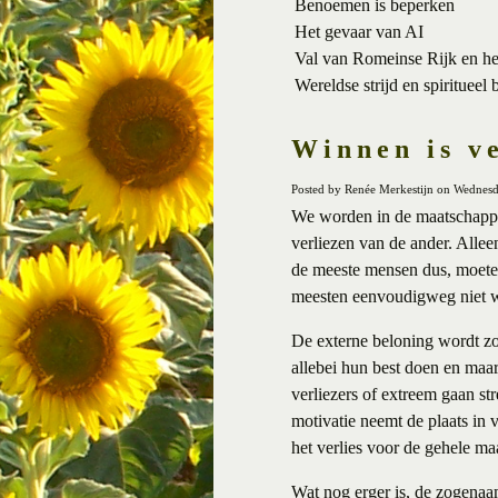
Benoemen is beperken
Het gevaar van AI
Val van Romeinse Rijk en h
Wereldse strijd en spiritueel 
Winnen is v
Posted by Renée Merkestijn on Wednes
We worden in de maatschappij
verliezen van de ander. Alle
de meeste mensen dus, moeten
meesten eenvoudigweg niet 
De externe beloning wordt zo 
allebei hun best doen en maar 
verliezers of extreem gaan st
motivatie neemt de plaats in 
het verlies voor de gehele ma
Wat nog erger is, de zogenaa