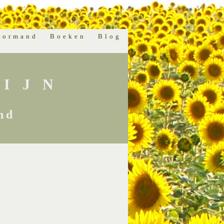
normand
Boeken
Blog
IJN
nd