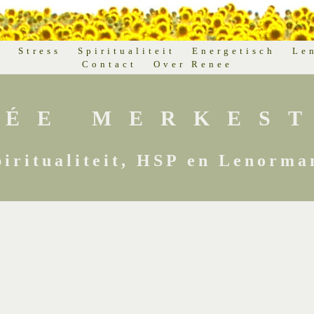
d
Stress
Spiritualiteit
Energetisch
Le
Contact
Over Renee
NÉE MERKEST
piritualiteit, HSP en Lenorma