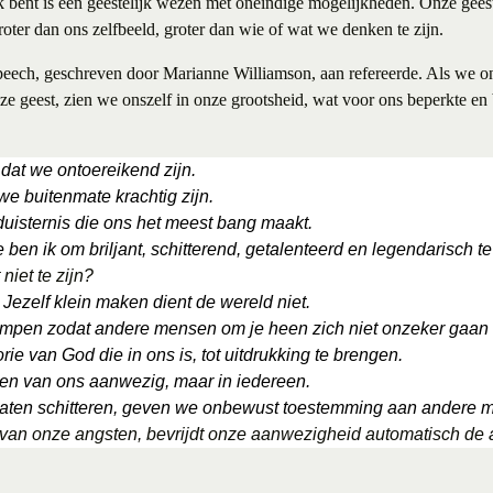
k bent is een geestelijk wezen met oneindige mogelijkheden. Onze geest
ter dan ons zelfbeeld, groter dan wie of wat we denken te zijn.
speech, geschreven door Marianne Williamson, aan refereerde. Als we 
nze geest, zien we onszelf in onze grootsheid, wat voor ons beperkte en
 dat we ontoereikend zijn.
we buitenmate krachtig zijn.
e duisternis die ons het meest bang maakt.
 ben ik om briljant, schitterend, getalenteerd en legendarisch te
niet te zijn?
Jezelf klein maken dient de wereld niet.
 krimpen zodat andere mensen om je heen zich niet onzeker gaan
ie van God die in ons is, tot uitdrukking te brengen.
elen van ons aanwezig, maar in iedereen.
 laten schitteren, geven we onbewust toestemming aan andere m
 van onze angsten, bevrijdt onze aanwezigheid automatisch de