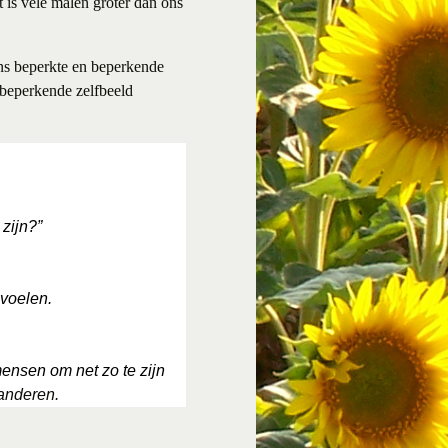
 is vele malen groter dan ons
ons beperkte en beperkende
 beperkende zelfbeeld
 zijn?”
 voelen.
ensen om net zo te zijn
 anderen.