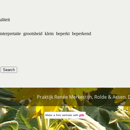
liteit
interpretatie
grootsheid
klein
beperkt
beperkend
Praktijk Renée Merkestijn, Rolde & Assen,
Make a
free website
with