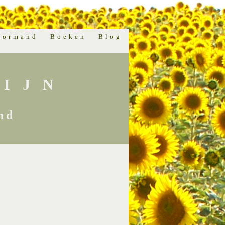
normand
Boeken
Blog
IJN
nd