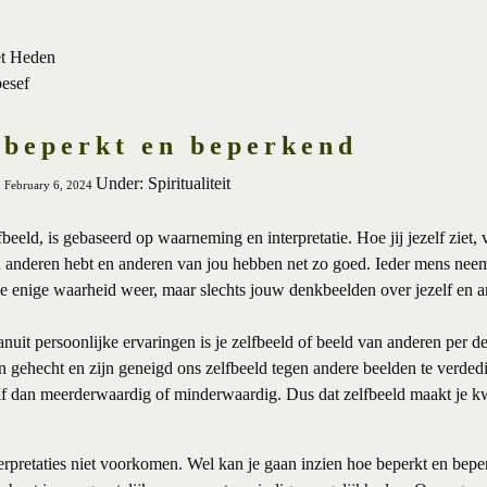
et Heden
besef
s beperkt en beperkend
Under: Spiritualiteit
, February 6, 2024
fbeeld, is gebaseerd op waarneming en interpretatie. Hoe jij jezelf ziet,
van anderen hebt en anderen van jou hebben net zo goed. Ieder mens neem
 de enige waarheid weer, maar slechts jouw denkbeelden over jezelf en 
anuit persoonlijke ervaringen is je zelfbeeld of beeld van anderen per d
raan gehecht en zijn geneigd ons zelfbeeld tegen andere beelden te verde
f dan meerderwaardig of minderwaardig. Dus dat zelfbeeld maakt je k
rpretaties niet voorkomen. Wel kan je gaan inzien hoe beperkt en beper