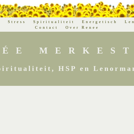
d
Stress
Spiritualiteit
Energetisch
Le
Contact
Over Renee
NÉE MERKEST
piritualiteit, HSP en Lenorma