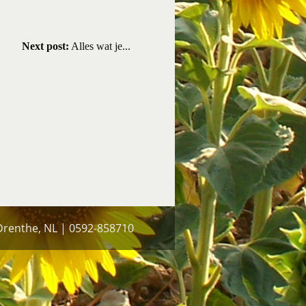
Next post:
Alles wat je...
 Drenthe, NL | 0592-858710