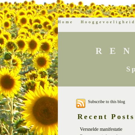
Home
Hooggevoelighei
RE
S
Subscribe to this blog
Recent Posts
Versnelde manifestatie