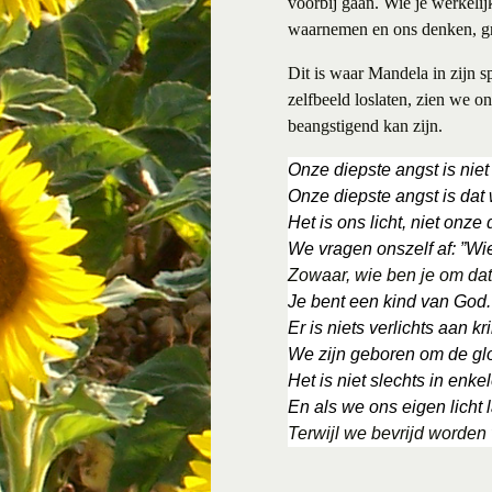
voorbij gaan. Wie je werkelij
waarnemen en ons denken, gro
Dit is waar Mandela in zijn 
zelfbeeld loslaten, zien we o
beangstigend kan zijn.
Onze diepste angst is niet
Onze diepste angst is dat 
Het is ons licht, niet onz
We vragen onszelf af: ”Wie
Zowaar, wie ben je om dat 
Je bent een kind van God. 
Er is niets verlichts aan
We zijn geboren om de glor
Het is niet slechts in enk
En als we ons eigen licht
Terwijl we bevrijd worden