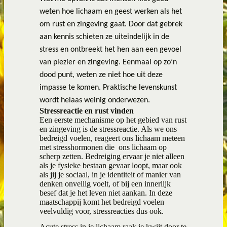
weten hoe lichaam en geest werken als het
om rust en zingeving gaat. Door dat gebrek
aan kennis schieten ze uiteindelijk in de
stress en ontbreekt het hen aan een gevoel
van plezier en zingeving. Eenmaal op zo’n
dood punt, weten ze niet hoe uit deze
impasse te komen. Praktische levenskunst
wordt helaas weinig onderwezen.
Stressreactie en rust vinden
Een eerste mechanisme op het gebied van rust
en zingeving is de stressreactie. Als we ons
bedreigd voelen, reageert ons lichaam meteen
met stresshormonen die
ons lichaam op
scherp zetten. Bedreiging ervaar je niet alleen
als je fysieke bestaan gevaar loopt, maar ook
als jij je sociaal, in je identiteit of manier van
denken onveilig voelt, of bij een innerlijk
besef dat je het leven niet aankan. In deze
maatschappij komt het bedreigd voelen
veelvuldig voor, stressreacties dus ook.
Acute stress in je lichaam raak je kwijt door te