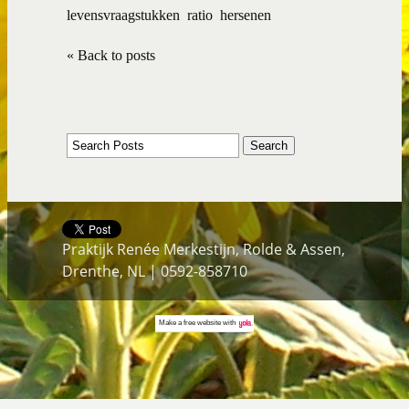
levensvraagstukken
ratio
hersenen
« Back to posts
Praktijk Renée Merkestijn, Rolde & Assen,
Drenthe, NL | 0592-858710
Make a
free website
with