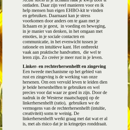
ontladen. Daar zijn veel manieren voor en ik
help mensen hun eigen EHBO-kit te vinden
en gebruiken. Daarnaast kan je stress
voorkomen door anders om te gaan met je
lichaam en je geest,
in voeding en beweging,
in je manier van denken, in het omgaan met
emoties, in je sociale contacten en
communicatie, in het evenwicht tussen je
rationele en intuïtieve kant. Het ontbreekt
vaak aan praktische handvatten,
die wel te
leren zijn. Zo creëer je meer rust in je leven.
Linker- en rechterhersenhelft en zingeving
Een tweede mechanisme op het gebied van
rust en zingeving is de werking van onze
hersenen. Om een vervuld leven te leiden dien
je beide hersenhelften te gebruiken en wel
precies voor dat waar ze goed in zijn. Door de
nadruk in de Westerse maatschappij op de
linkerhersenhelft (ratio),
gebruiken we de
vermogens van de rechterhersenhelft (intuïtie,
creativiteit) soms te weinig. De
linkerhersenhelft werkt graag met dat wat er al
is, met als risico dat je in kringetjes ronddraait.