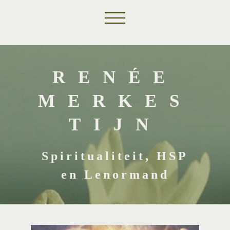
RENÉE
MERKES
TIJN
Spiritualiteit, HSP
en Lenormand