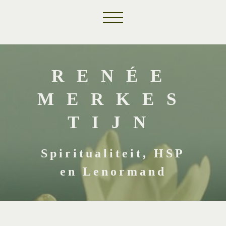
RENÉE
MERKES
TIJN
Spiritualiteit, HSP
en Lenormand