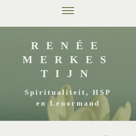
RENÉE
MERKES
TIJN
Spiritualiteit, HSP
en Lenormand